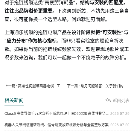
对于拖链线缆这类“高疲劳消耗品”，
结构与安装的匹配度，
往往比品牌溢价更重要
。下次遇到断芯，不妨先用这三条自
查，很可能你换一个选型思路，问题就迎刃而解。
上海通乐线缆的拖链电缆产品在设计阶段就
把“可安装性”与
“应力分布”作为核心指标
，而非只看实验室的理论弯折次
数。如果你当前的拖链线缆频繁失效，欢迎带现场照片或工
况参数来咨询，我们可以一起做一个不绕弯子的故障分析。
上一篇
: 高柔性伺服编码器电缆 | 工业自动化信号传输解决方案
下一篇
: 常见问题解答：关于我们的工艺、成本与品质
相关新闻
返回列表
Class6 高柔导体千万次弯折不断芯原理｜IEC60228 高柔性拖链电缆抗疲劳技术
2026-07-29
机器人关节线缆扭转断线、信号跳变故障根源分析与全套整改方案
2026-07-20