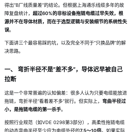
得出“B厂线质量差”的结论。但根据上海通乐线缆多年的故
障复盘统计，
超过60%的非标设备拖链电缆过早失效，根
源并不在导体材质，而在于选型逻辑与安装细节的系统性失
误
。
下面讲三个最容易踩的坑，以及完全不同于“只换品牌”的解
决思路。
一、 弯折半径不是“差不多”，导体迟早被自己
拉断
这是一个非常普遍的认知偏差：很多人认为只要电缆能放进
拖链，弯折半径“看着差不多”就行。但实际上，
弯曲半径过
小，是拖链电缆的第一杀手
。
按照行业规范（如VDE 0298第3部分），高柔性拖链电缆
的动态弯曲半径至少应为电缆外径的
7.5～10倍
。如果实际