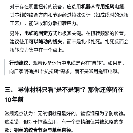
对于存在明显扭转的设备，应选用
机器人专用扭转电缆
，
其芯线的绞合方向和节距经过特殊设计（如成缆时的退扭
工艺），能吸收和分散扭转应力。
另外，
电缆的固定方式
也极其关键。在扭转频繁的位置，
建议使用
可以随动的线夹
，而不是扎带扎死。扎死反而会
扭转应力集中在一个点上。
行动建议
：观察设备运行中电缆是否在“自转”。如果是，
向厂家明确提出“抗扭转”需求，而不是通用拖链电缆。
三、 导体材料只看“是不是铜”？那你还停留在
10年前
常规观点认为：无氧铜就是最好的，镀锡铜是为了防腐蚀。
这没错，但对于拖链应用，有一个更精细但常被忽略的参
数：
铜丝的绞合节距与单丝直径
。