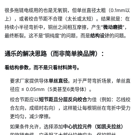
很多拖链电缆用的也是无氧铜，但单丝直径太粗（0.1mm以
上），或者绞合节距不合理（太长或太短）。结果就是：在
持续小半径弯折中，铜丝之间相互摩擦，产生
“微动磨损”
，
最终断裂。这不是“铜纯度”的问题，而是
结构设计
的问题。
通乐的解决思路（而非简单换品牌）：
看结构参数，而不是只看材料牌号。
要求厂家提供导体
单丝直径
。对于严苛弯折场景，单丝直
径应 ≤ 0.05mm（5类甚至6类导体）。
绞合节距应以
短节距且分层反向绞合
为佳（例如：芯线绞
合左向，成缆时右向），这样能让每根铜丝在弯折中受力
更均匀，减少摩擦。
如果条件允许，选择添加
中心抗拉元件（如凯夫拉丝）