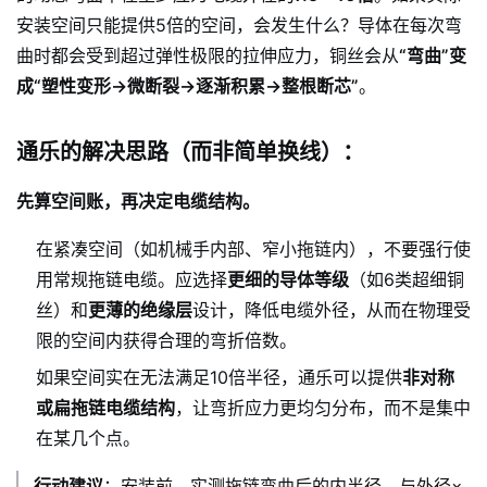
安装空间只能提供5倍的空间，会发生什么？导体在每次弯
曲时都会受到超过弹性极限的拉伸应力，铜丝会从
“弯曲”变
成“塑性变形→微断裂→逐渐积累→整根断芯”
。
通乐的解决思路（而非简单换线）：
先算空间账，再决定电缆结构。
在紧凑空间（如机械手内部、窄小拖链内），不要强行使
用常规拖链电缆。应选择
更细的导体等级
（如6类超细铜
丝）和
更薄的绝缘层
设计，降低电缆外径，从而在物理受
限的空间内获得合理的弯折倍数。
如果空间实在无法满足10倍半径，通乐可以提供
非对称
或扁拖链电缆结构
，让弯折应力更均匀分布，而不是集中
在某几个点。
行动建议
：安装前，实测拖链弯曲后的内半径，与外径×