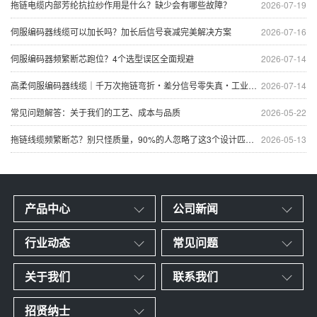
拖链电缆内部芳纶抗拉纱作用是什么？缺少会有哪些故障？
2026-07-19
伺服编码器线缆可以加长吗？加长后信号衰减完美解决方案
2026-07-16
伺服编码器频繁断芯跑位？4个选型误区全面规避
2026-07-14
高柔伺服编码器线缆｜千万次拖链弯折・差分信号零失真・工业自动化专用屏蔽信号线
2026-07-14
常见问题解答：关于我们的工艺、成本与品质
2026-05-22
拖链线缆频繁断芯？别只怪质量，90%的人忽略了这3个设计匹配错误
2026-05-13
产品中心
公司新闻
行业动态
常见问题
关于我们
联系我们
招贤纳士