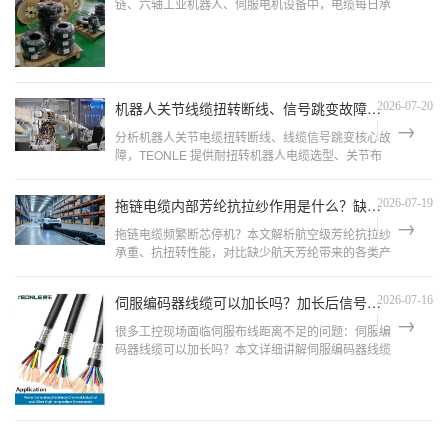
链、六轴工业机器人、伺服电机设备中，电缆每日承
受数万次往复弯曲、小幅扭转、拖拽挤压。常规
Class2/Class5 软导体电缆，仅数万次弯折就会出现
内部...
机器人关节线缆扭转断线、信号跳变故障根源分析与全套整改方案
2026-07-20
分析机器人关节电缆扭转断线、线缆信号跳变核心故
障，TEONLE 提供耐扭转机器人电缆选型、关节布
线防护全套整改方案，内置芳纶抗拉结构，消除编码
器信号干扰，降低产线运维成本，详情访问
拖链电缆内部芳纶抗拉纱作用是什么？缺少会有哪些故障？
2026-07-19
www.teonle...
拖链电缆频繁断芯停机？本文解析航空级芳纶抗拉纱
承重、抗扭转性能，对比缺少航天芳纶带来的各类产
线故障，TEONLE 通乐全系标配航空芳纶拖链电
缆，可在线选型寄样，www.teonle.com
伺服编码器线缆可以加长吗？加长后信号衰减完美解决方案
2026-07-16
很多工控现场面临伺服布线距离不足的问题：伺服编
码器线缆可以加长吗？本文详细讲解伺服编码器线缆
加长信号衰减的成因，分享20米/50米/100米不同长
度的抗衰减、抗干扰解决方案，彻底解决编码器长线
传输报警...