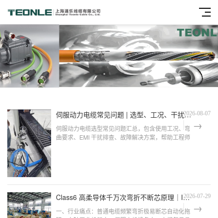
伺服动力电缆常见问题 | 选型、工况、干扰解决方案 FAQ
2026-08-07
伺服动力电缆选型常见问题汇总，包含使用工况、弯
曲要求、EMI 干扰排查、故障解决方案，帮助工程师
快速选用合适的伺服柔性电缆。
Class6 高柔导体千万次弯折不断芯原理｜IEC60228 高柔性拖链电缆抗疲劳技术
2026-07-29
一、行业痛点：普通电缆频繁弯折极易断芯自动化拖