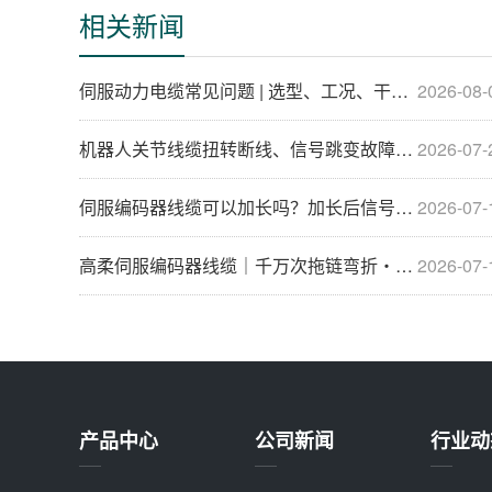
相关新闻
伺服动力电缆常见问题 | 选型、工况、干扰解决方案 FAQ
2026-08-
机器人关节线缆扭转断线、信号跳变故障根源分析与全套整改方案
2026-07-
伺服编码器线缆可以加长吗？加长后信号衰减完美解决方案
2026-07-
高柔伺服编码器线缆｜千万次拖链弯折・差分信号零失真・工业自动化专用屏蔽信号线
2026-07-
产品中心
公司新闻
行业动