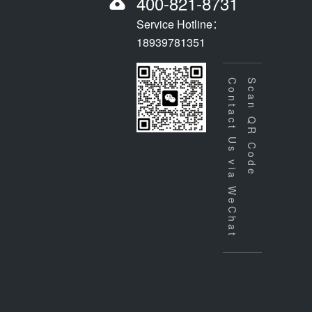
400-821-8731
Service Hotline：
18939781351
Contact Us via WeChat
Scan QR Code