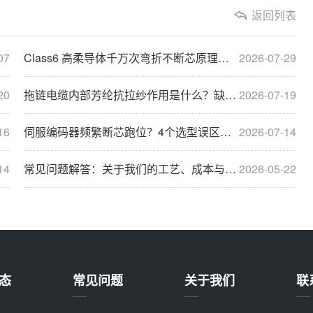
返回列表
07
Class6 高柔导体千万次弯折不断芯原理｜IEC60228 高柔性拖链电缆抗疲劳技术
2026-07-29
20
拖链电缆内部芳纶抗拉纱作用是什么？缺少会有哪些故障？
2026-07-19
16
伺服编码器频繁断芯跑位？4个选型误区全面规避
2026-07-14
14
常见问题解答：关于我们的工艺、成本与品质
2026-05-22
态
常见问题
关于我们
联