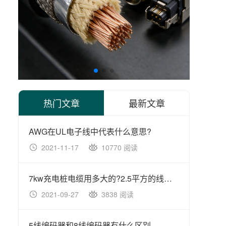
热门文章
最新文章
AWG在UL电子线中代表什么意思?
2021-11-17
10770 阅读
20
7kw充电桩电缆用多大的?2.5平方的线够用不?
2021-09-27
3838 阅读
20
5线编码器和8线编码器有什么区别