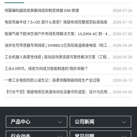
伺服编码器双层屏蔽线缆抑制变频器 EMI 原理
2026-07-24
电缆弯曲半径 7.5×OD 是什么意思？拖链布线完整规范标准指南
2026-07-15
极端气候下欧洲空调户外布线失效解决方案：UL2464-4C 耐 - 40℃抗 UV 线缆技术解析
2026-07-02
油井信号传感器专用线缆 | 24AWG 2芯双绞高温绝缘电缆（哈工大联合科研成果）
2026-05-29
工业机器人高柔性线缆 | 高动态场景连接可靠性解决方案（工程师专用）
2026-05-20
工业4.0时代，线缆为何成为智能制造的“隐形命脉”？
2026-05-13
一根工业电缆的匠心诞生记｜高柔伺服拖链线缆生产全过程
2026-04-12
【行业干货】拖链电缆在高速自动化设备中的选型、设计与应用全解析
2026-04-02
产品中心
公司新闻
行业动态
常见问题