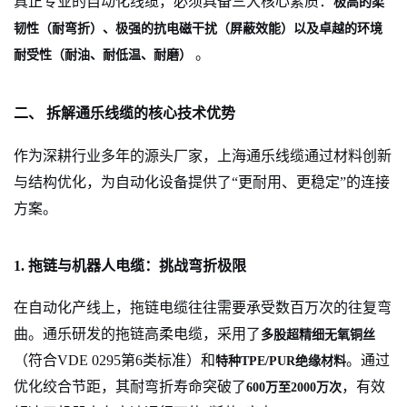
真正专业的自动化线缆，必须具备三大核心素质：
极高的柔
韧性（耐弯折）、极强的抗电磁干扰（屏蔽效能）以及卓越的环境
。
耐受性（耐油、耐低温、耐磨）
二、 拆解通乐线缆的核心技术优势
作为深耕行业多年的源头厂家，上海通乐线缆通过材料创新
与结构优化，为自动化设备提供了“更耐用、更稳定”的连接
方案。
1. 拖链与机器人电缆：挑战弯折极限
在自动化产线上，拖链电缆往往需要承受数百万次的往复弯
曲。通乐研发的拖链高柔电缆，采用了
多股超精细无氧铜丝
（符合VDE 0295第6类标准）和
。通过
特种TPE/PUR绝缘材料
优化绞合节距，其耐弯折寿命突破了
，有效
600万至2000万次