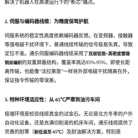
解决了机器人在高速运行下的“断芯”痛点。
2. 伺服与编码器线缆：为精度保驾护航
伺服系统的稳定性高度依赖编码器反馈。在变频器、接触器
等强电磁干扰环境下，普通线缆传输的信号极易失真，导致
定位不准。通乐伺服编码器线缆采用了
双层铝箔+高密度镀锡
的双重屏蔽结构，覆盖率高达85%-95%，即使长距
铜丝编织
离传输，也能像“法拉第笼”一样将外部电磁干扰隔离在外，
保证指令传输的零误差。
3. 特种环境适应性：从-65℃严寒到油污车间
极端环境是检验线缆真金的试金石。无论是北方冬季的户外
自动化设备，还是充满切削液的机床车间，通乐线缆提供了
完善的耐寒（
）及耐油解决方案，特别是
耐低温至-65℃