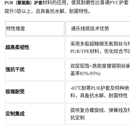
材料的应用，使其耐磨性比普通PVC护套
PUR（聚氨酯）护套
提升5倍以上，且具备抗水解、耐菌特性。
特性维度
通乐线缆技术优势
采用多股超精细无氧铜丝与特
超高柔韧性
PUR/TPE材料，优化绞合节距
双层铝箔+高密度镀锡铜丝编织
强抗干扰
盖率85%-95%)
-65℃耐寒PUR护套及特种绝
极端耐受
料，具备抗水解、耐菌特性
提供复合螺旋线、弹簧线及特
定制集成
抗定制