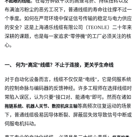
。在每分钟数十次的高速弯折、持续扭转以及
不起眼的线缆
布满油污粉尘的恶劣工况下，普通线缆的寿命往往撑不过一
个季度。如何在严苛环境中保证信号传输的稳定与电力供应
的安全？这是上海通乐线缆有限公司（TEONLE）二十年来
深耕的课题，也是每一家追求“零停機”的工厂必须关注的核
心。
一、 何为“高定”线缆？不止于连接，更关乎生命线
对于自动化设备而言，线缆不仅仅是“电线”，它是伺服系统
的控制命脉与编码器的反馈神经。许多工程师在选择线缆时
常陷入误区，认为只要“接口对、能通电”即可。然而在诸如
等高频次往复运动的场景
拖链系统、机器人关节、数控机床主轴
下，普通线缆极易因导体断裂、屏蔽层失效导致信号中断或
伺服电机抖动。