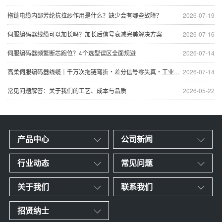
拖链电缆内部芳纶抗拉纱作用是什么？缺少会有哪些故障？
2026-07-19
伺服编码器线缆可以加长吗？加长后信号衰减完美解决方案
2026-07-16
伺服编码器频繁断芯跑位？4个选型误区全面规避
2026-07-14
高柔伺服编码器线缆｜千万次拖链弯折・差分信号零失真・工业自动化专用屏蔽信号线
2026-07-14
常见问题解答：关于我们的工艺、成本与品质
2026-05-22
产品中心
公司新闻
行业动态
常见问题
关于我们
联系我们
招贤纳士