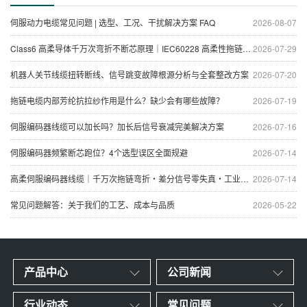
伺服动力电缆常见问题 | 选型、工况、干扰解决方案 FAQ
2026-08-07
Class6 高柔导体千万次弯折不断芯原理｜IEC60228 高柔性拖链电缆抗疲劳技术
2026-07-29
机器人关节线缆扭转断线、信号跳变故障根源分析与全套整改方案
2026-07-20
拖链电缆内部芳纶抗拉纱作用是什么？缺少会有哪些故障？
2026-07-19
伺服编码器线缆可以加长吗？加长后信号衰减完美解决方案
2026-07-16
伺服编码器频繁断芯跑位？4个选型误区全面规避
2026-07-14
高柔伺服编码器线缆｜千万次拖链弯折・差分信号零失真・工业自动化专用屏蔽信号线
2026-07-14
常见问题解答：关于我们的工艺、成本与品质
2026-05-22
产品中心
公司新闻
行业动态
常见问题