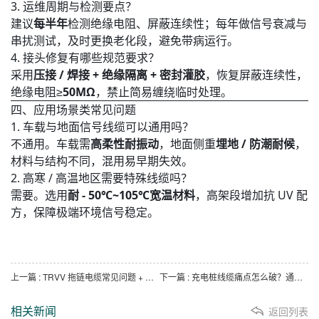
3. 运维周期与检测要点？
建议
每半年
检测绝缘电阻、屏蔽连续性；每年做信号衰减与
串扰测试，及时更换老化段，避免带病运行。
4. 接头修复有哪些规范要求？
采用
压接 / 焊接 + 绝缘隔离 + 密封灌胶
，恢复屏蔽连续性，
绝缘电阻≥
50MΩ
，禁止简易缠绕临时处理。
四、应用场景类常见问题
1. 车载与地面信号线缆可以通用吗？
不通用。车载需
高柔性耐振动
，地面侧重
埋地 / 防潮耐候
，
材料与结构不同，混用易早期失效。
2. 高寒 / 高温地区需要特殊线缆吗？
需要。选用
耐 - 50℃~105℃宽温材料
，高架段增加抗 UV 配
方，保障极端环境信号稳定。
上一篇
: TRVV 拖链电缆常见问题 + 原因 + 解决方法
下一篇
: 充电桩线缆痛点怎么破？通乐线缆实用新型专利给出高效解决方案
相关新闻
返回列表