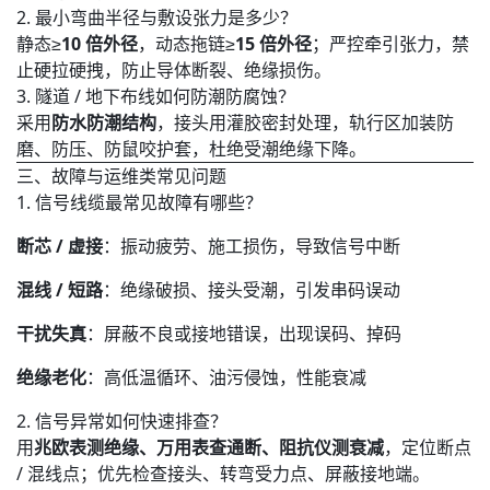
2. 最小弯曲半径与敷设张力是多少？
静态≥
10 倍外径
，动态拖链≥
15 倍外径
；严控牵引张力，禁
止硬拉硬拽，防止导体断裂、绝缘损伤。
3. 隧道 / 地下布线如何防潮防腐蚀？
采用
防水防潮结构
，接头用灌胶密封处理，轨行区加装防
磨、防压、防鼠咬护套，杜绝受潮绝缘下降。
三、故障与运维类常见问题
1. 信号线缆最常见故障有哪些？
断芯 / 虚接
：振动疲劳、施工损伤，导致信号中断
混线 / 短路
：绝缘破损、接头受潮，引发串码误动
干扰失真
：屏蔽不良或接地错误，出现误码、掉码
绝缘老化
：高低温循环、油污侵蚀，性能衰减
2. 信号异常如何快速排查？
用
兆欧表测绝缘、万用表查通断、阻抗仪测衰减
，定位断点
/ 混线点；优先检查接头、转弯受力点、屏蔽接地端。