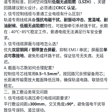
道专用标准，封闭空间强制
低烟无卤阻燃（LSZH）
，关键
回路建议耐火设计，必须通过
CRCC 认证
。
2. 信号控制线缆与普通工业电缆有什么区别？
轨道专用线缆具备
强抗电磁干扰、耐振动冲击、宽温域、耐
油耐候、低烟无卤阻燃
特性，可抵御牵引系统强干扰，长期
在 - 40℃~85℃稳定工作，普通电缆无法满足行车安全要
求。
3. 信号线缆屏蔽与接地怎么选？
优先
双层铜网 / 铜带复合屏蔽
，抑制 EMI / 串扰；屏蔽层
单
点可靠接地
，避免形成环路干扰，保证信号无失真、无延
迟。
4. 截面与芯数如何合理配置？
控制信号芯线常用
0.5~1.5mm²
，按回路冗余预留备用芯；
长距离传输需放大截面降低压降，确保轨道电路、联锁信号
稳定。
二、施工敷设类常见问题
1. 信号线缆与高压牵引电缆间距要求？
平行敷设间距≥
300mm
，交叉角度≥
90°
，避免强电干扰导
致信号误码、道岔误动。