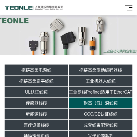
拖链高柔电源线
拖链高柔驱动编码器线
拖链高柔扁平线缆
工业机器人线缆
UL认证线缆
工业网线Proflnet适用于EtherCAT
传感器线缆
耐高（低）温线缆
新能源线缆
CCC/CE认证线缆
医疗设备线缆
成套线束配套线缆
特种定制电缆
光伏能源系列