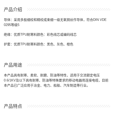
产品介绍
导体：采用多股细绞和精绞成束细一级无氧铜丝作导体，符合
DIN VDE
0295
等级
5
绝缘：优质
TPU
耐寒料颜色：彩色线芯或编码线芯
护套：优质
TPU
耐寒料颜色：黑色、灰色、橙色
产品用途
本产品具有耐寒、柔软、耐磨、防油等特性，适用于交流额定电压
0.6/1KV
及以下具有耐寒、防油等特殊要求的移动电器用连接电缆，目前
本产品已广泛应用于冶金、电力、船舶、汽车制造等行业。
产品特点