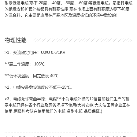
耐寒低温电缆
(
零下
-20
度，
-40
度，
-50
度，
-60
度
)
等低温电缆。是指其电缆
的绝缘皮和护套外被都具有耐寒性能
现在市场上面有耐寒度达零下
40
度
的混合料，它主要是应用在严寒地区及温度极低的环境中敷设的！
物理性能
>1
．交流额定电压：
U0/U 0.6/1KV
***
高工作温度：
105℃
***
低环境温度：固定敷设
-40℃
>2
．电缆安装敷设温度应不低于
-25℃
。
>3
．电缆允许弯曲半径：电缆
***
小为电缆外径的
12
倍目前我们生产的耐
寒电缆已经在各个行业及恶劣坏境下使用
(
大兴安岭
,
大庆油田等企业正在
使用
,
南极科考队在使用我们的电缆
,
名耐电缆
品质保证
.)