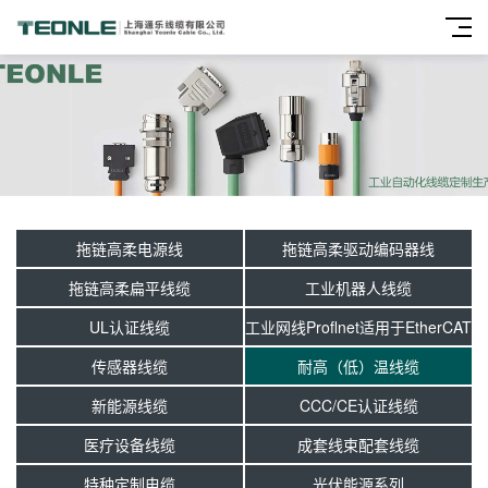
拖链高柔电源线
拖链高柔驱动编码器线
拖链高柔扁平线缆
工业机器人线缆
UL认证线缆
工业网线Proflnet适用于EtherCAT
传感器线缆
耐高（低）温线缆
新能源线缆
CCC/CE认证线缆
医疗设备线缆
成套线束配套线缆
特种定制电缆
光伏能源系列