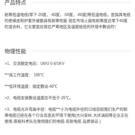
产品特点
耐寒低温电缆
(
零下
-20
度，
-40
度，
-50
度，
-60
度
)
等低温电缆。是指其电缆
的绝缘皮和护套外被都具有耐寒性能
现在市场上面有耐寒度达零下
40
度
的混合料，它主要是应用在严寒地区及温度极低的环境中敷设的！
物理性能
>1
．交流额定电压：
U0/U 0.6/1KV
***
高工作温度：
105℃
***
低环境温度：固定敷设
-40℃
>2
．电缆安装敷设温度应不低于
-25℃
。
>3
．电缆允许弯曲半径：电缆
***
小为电缆外径的
12
倍目前我们生产的耐
寒电缆已经在各个行业及恶劣坏境下使用
(
大兴安岭
,
大庆油田等企业正在
使用
,
南极科考队在使用我们的电缆
,
名耐电缆
品质保证
.)