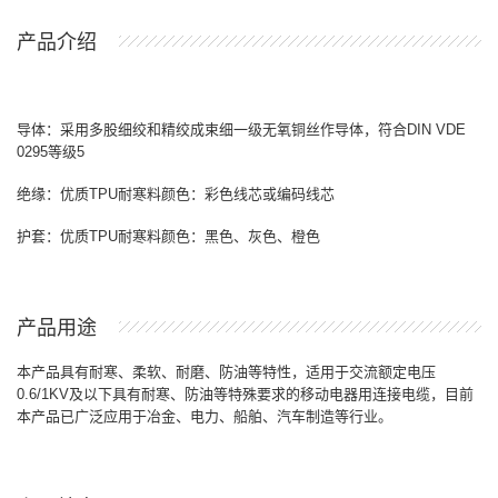
产品介绍
导体：采用多股细绞和精绞成束细一级无氧铜丝作导体，符合
DIN VDE
0295
等级
5
绝缘：优质
TPU
耐寒料颜色：彩色线芯或编码线芯
护套：优质
TPU
耐寒料颜色：黑色、灰色、橙色
产品用途
本产品具有耐寒、柔软、耐磨、防油等特性，适用于交流额定电压
0.6/1KV
及以下具有耐寒、防油等特殊要求的移动电器用连接电缆，目前
本产品已广泛应用于冶金、电力、船舶、汽车制造等行业。