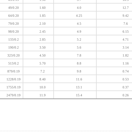
49/0.20
1.60
4.0
12.7
64/0.20
1.85
4.25
9.42
79/0.20
2.10
4.5
7.6
98/0.20
2.45
4.9
6.15
133/0.2
2.85
5.2
4.71
190/0.2
3.50
5.6
3.14
323/0.20
4.50
7.8
1.82
513/0.2
5.70
8.8
1.16
879/0.19
7.2
9.8
0.74
1228/0.19
8.40
11.6
0.53
1755/0.19
10.0
13.1
0.37
2479/0.19
11.9
15.4
0.26