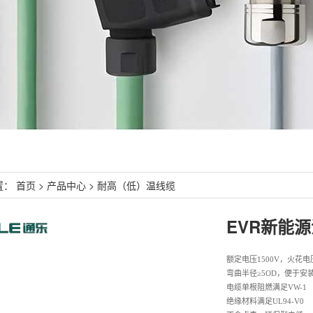
置：
首页
>
产品中心
>
耐高（低）温线缆
额定电压
1500V，火花电
弯曲半径
≥5OD，便于安
电缆单根阻燃满足
VW-1
绝缘材料满足
UL94-V0