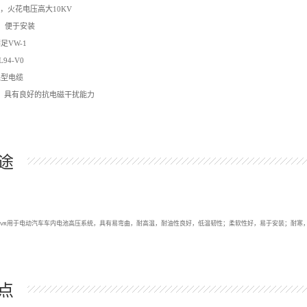
0V，火花电压高大10KV
D，便于安装
满足
VW-1
L94-V0
保型电缆
%，具有良好的抗电磁干扰能力
途
用于电动汽车车内电池高压系统，具有易弯曲，耐高温，耐油性良好，低温韧性；柔软性好，易于安装；耐寒
EVR
点