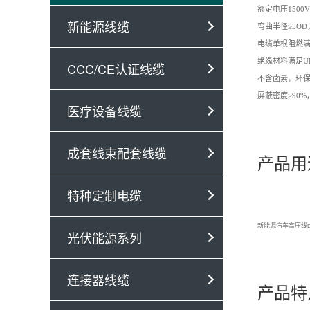
额定电压
150
新能源线缆
弯曲半径
≥5O
电缆单根阻燃
绝缘材料满足
U
CCC/CE认证线缆
不含卤素，环
屏蔽密度
≥90
医疗设备线缆
成套线束配套线缆
产品用
特种定制电缆
新能源汽车高压线
光伏能源系列
连接器线缆
产品特