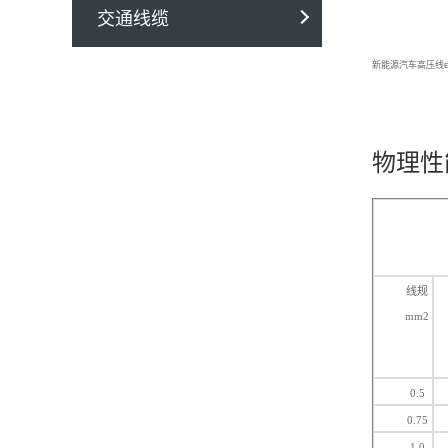
交通线缆
新能源汽车高压线
物理性
线规
mm2
0.5
0.75
1.0