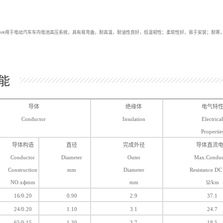
用于电动汽车车内电池高压系统，具有易弯曲，耐高温，耐油性良好，低温韧性；柔软性好，易于安装；耐寒
EVR
能
导体
绝缘体
电气特
Conductor
Insulation
Electrical
Propertie
导体构造
直径
完成外径
导体直流
Conductor
Diameter
Outer
Max.Conduc
Construction
mm
Diameter
Resistance D
NO.xфmm
mm
Ω/km
16/0.20
0.90
2.9
37.1
24/0.20
1.10
3.1
24.7
65/0.15
1.30
3.7
18.5