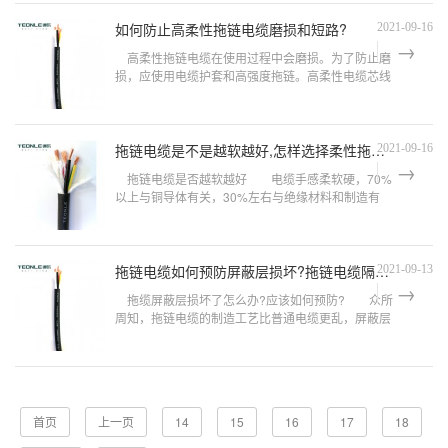
糊，长期使用的耐...
如何防止高柔性拖链电缆磨损和短路?
2021-09-16
高柔性拖链电缆在使用过程中会磨损。为了防止磨
损，应使用电缆护套和高强度拖链。高柔性电缆芯线
开裂主要是由于原材料选择不合格、外护套损坏、导
体规格不符合规范等原因造成的。以下就由通乐线缆
为大家详细介绍一...
拖链电缆是不是越软越好,怎样选择柔性拖链电缆?
2021-09-16
拖链电缆是否越软越好 电缆手感柔软硬，70%
以上与铜导体有关，30%左右与绝缘材料和制造有
关。 1.拖链电缆中使用的导体必须对耐久性有很
高的要求，因为电缆处于动态工作环境中。一般来
说，导体越细，...
拖链电缆如何预防屏蔽层损坏?拖链电缆隔离片的使用注意事项!
2021-09-13
拖缆屏蔽层损坏了怎么办?应该如何预防? 众所
周知，拖链电缆的制造工艺比普通电缆更乱，屏蔽层
由于工艺复杂，质量直接影响电缆的应用效果。因
此，屏蔽层接受的负载成为生产中必须考虑的因
素。 拖链电缆屏蔽...
首页
上一页
14
15
16
17
18