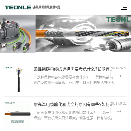
柔性拖链电缆的选择需要考虑什么?长期存放要注意哪些?
2021-09-22
选择柔性拖链电缆需要考虑什么? 柔性拖链电
缆广泛应用于家庭和工业用电，对人们的生活有很大
的帮助。在这里，我想和大家分享一下柔性拖链电缆
的选择应该考虑什么。 第一，敷设条件。通常，
屏蔽电缆用于抗电...
耐高温电缆脆化和劣变的原因有哪些?如何去鉴别真伪?
2021-09-22
耐高温电缆脆化和劣化的原因是什么? 第一、
点燃：带胶机出入口浓烟大，刺激性强，伴有裂纹，
耐高温电缆表面颗粒碳化，胶接处连续出气孔。
2、点火原因。 巴氏杀菌操作导致耐高温电缆烧